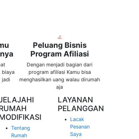
nmu
Peluang Bisnis
knya
Program Afiliasi
pat
Dengan menjadi bagian dari
 biaya
program afiliasi Kamu bisa
 jadi
menghasilkan uang walau dirumah
aja
JELAJAHI
LAYANAN
RUMAH
PELANGGAN
MODIFIKASI
Lacak
Pesanan
Tentang
Saya
Rumah