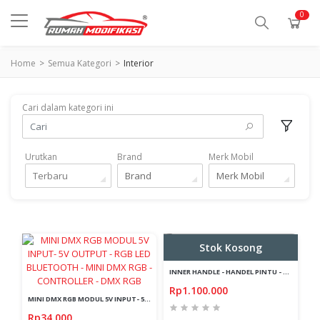
0
Home
Semua Kategori
Interior
Cari dalam kategori ini
Urutkan
Brand
Merk Mobil
Terbaru
Brand
Merk Mobil
Stok Kosong
INNER HANDLE - HANDEL PINTU - BMW G30 BLACK
Rp1.100.000
MINI DMX RGB MODUL 5V INPUT- 5V OUTPUT - RGB LED BLUETOOTH - MINI DMX RGB - CONTROLLER - DMX RGB
Rp34.000