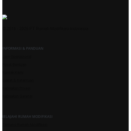
© 2016 - 2026 PT Rumah Modifikasi Indonesia
INFORMASI & PANDUAN
Jam Operasional
Pusat Bantuan
Kontak Kami
Syarat & Ketentuan
Kebijakan Privasi
Kebijakan Garansi
JELAJAHI RUMAH MODIFIKASI
Tentang Rumah Modifikasi