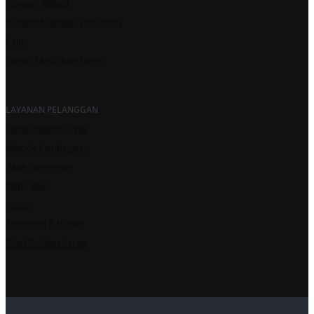
Program Afiliasi
Rumah Modifikasi Protection
Karir
Rumah Modifikasi News
LAYANAN PELANGGAN
Lacak Pesanan Saya
Metode Pembayaran
Jasa Pengiriman
Saldo Akun
Promo
Testimoni & Ulasan
Chart Bohlam Osram