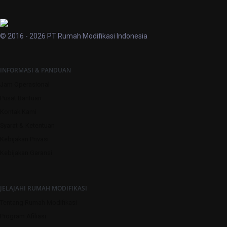
© 2016 - 2026 PT Rumah Modifikasi Indonesia
INFORMASI & PANDUAN
Jam Operasional
Pusat Bantuan
Kontak Kami
Syarat & Ketentuan
Kebijakan Privasi
Kebijakan Garansi
JELAJAHI RUMAH MODIFIKASI
Tentang Rumah Modifikasi
Program Afiliasi