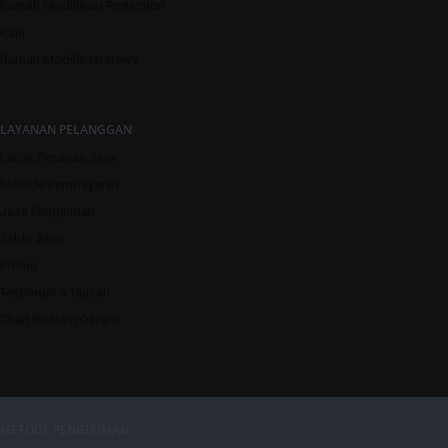
Rumah Modifikasi Protection
Karir
Rumah Modifikasi News
LAYANAN PELANGGAN
Lacak Pesanan Saya
Metode Pembayaran
Jasa Pengiriman
Saldo Akun
Promo
Testimoni & Ulasan
Chart Bohlam Osram
METODE PENGIRIMAN