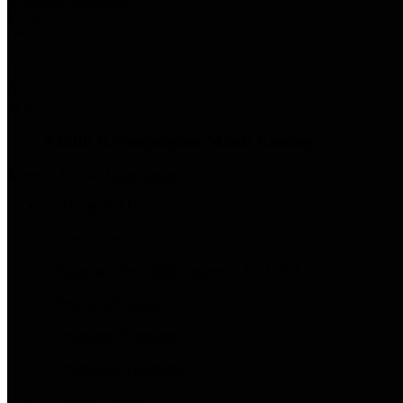
Kategori
0
Yahhh Keranjangmu Masih Kosong
Kategori Produk
Lihat Semua >
Aksesoris
Cover
Suspensi - Per Mobil
Performa
Perawatan
Pengharum
Lampu