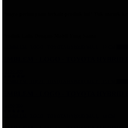
Punya pertanyaan terkait produk ini? Yuk masuk ke
Produk Lain Dengan Mobil Yang Sama
Stok 
EMBLEM - LOGO - TOYOTA HYBRID B
Rp150.000
Stok 
EMBLEM - LOGO - TOYOTA HYBRID B
Rp150.000