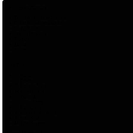
Pusat Bantuan
Tentang Rumah Modifikasi
Brand Rumah Modifikasi
Bodykit Bundle
Spesial Detailing
Promo
Masuk
Daftar
Masuk
Daftar
Home
Dasbor
Pesanan Saya
Keranjang
0
Wishlist
Saldo Akun
Profil Saya
Permintaan Refund
Poin Saya
Tiket Support