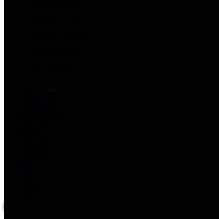
Interior
Eksterior
Body Kit
Audio
Stop Lamp
Headlamp
STOPLAMP
Body Kit
Civic
Avanza
Fortuner
Innova
Bumper
Grill
Hrv
Jazz