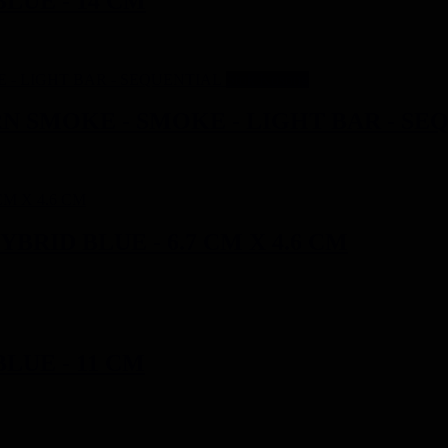
LUE - 14 CM
Stok Kosong
N SMOKE - SMOKE - LIGHT BAR - SE
BRID BLUE - 6.7 CM X 4.6 CM
LUE - 11 CM