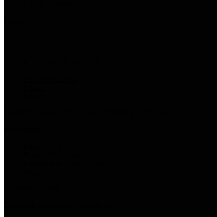
Cek Ongkir Sekarang
Jumlah:
Chat
Tambah Keranjang
Beli Langsung
Deskripsi Produk
Ulasan
Diskusi (
0
)
EMBLEM LOGO TOYOTA HYBRID BLUE - 19 CM
Keterangan :
Panjang : 19 cm
Bahan : Plastic Injection
Pemasangan : Plug N Play
Berat : 300 Gr
Belum ada ulasan untuk produk ini