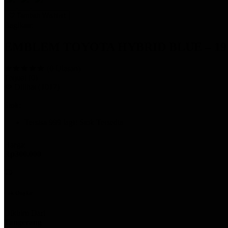
Tambah Wishlist
Bagikan:
EMBLEM TOYOTA HYBRID BLUE – 19
(0 Ulasan)
Terjual
(0)
Dilihat
(1017)
Stok:
Tersisa
999
lagi!
Stok Tersedia
Harga:
Rp300.000
Cek Ongkir
Dikirim Dari
Tangerang