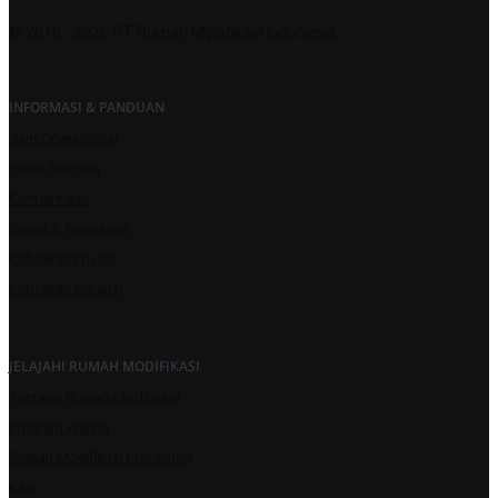
© 2016 - 2026 PT Rumah Modifikasi Indonesia
INFORMASI & PANDUAN
Jam Operasional
Pusat Bantuan
Kontak Kami
Syarat & Ketentuan
Kebijakan Privasi
Kebijakan Garansi
JELAJAHI RUMAH MODIFIKASI
Tentang Rumah Modifikasi
Program Afiliasi
Rumah Modifikasi Protection
Karir