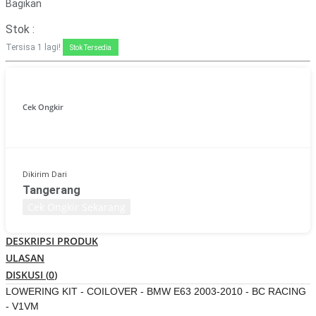
Bagikan
Stok :
Tersisa
1
lagi!
Stok Tersedia
Cek Ongkir
Dikirim Dari
Tangerang
Cek Ongkir Sekarang
DESKRIPSI PRODUK
ULASAN
DISKUSI (
0
)
LOWERING KIT - COILOVER - BMW E63 2003-2010 - BC RACING
- V1VM