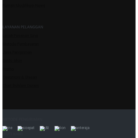
Rumah Modifikasi News
LAYANAN PELANGGAN
Lacak Pesanan Saya
Metode Pembayaran
Jasa Pengiriman
Saldo Akun
Promo
Testimoni & Ulasan
Chart Bohlam Osram
METODE PENGIRIMAN
IKUTI KAMI