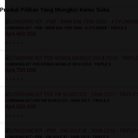
Produk Pilihan Yang Mungkin Kamu Suka
LOWERING KIT - PER - BMW E46 1999-2005 - 4 CYLINDER - TRIPLE S
Rp4.450.000
LOWERING KIT PER HONDA MOBILIO 2014-2018 - TRIPLE S
Rp4.750.000
LOWERING KIT PER VW SCIROCCO - 2008-2017 - TRIPLE S
Rp4.200.000
LOWERING KIT - PER - VW GOLF VI - 2008-2013 - TRIPLE S