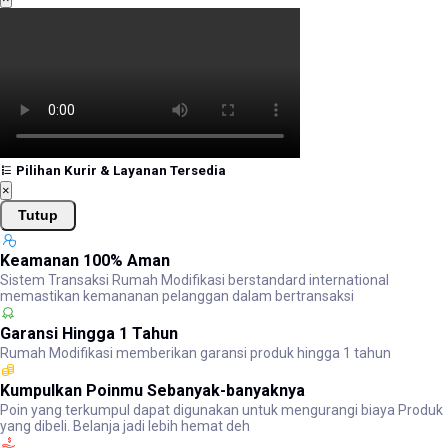
Pilihan Kurir & Layanan Tersedia
×
Tutup
Keamanan 100% Aman
Sistem Transaksi Rumah Modifikasi berstandard international
memastikan kemananan pelanggan dalam bertransaksi
Garansi Hingga 1 Tahun
Rumah Modifikasi memberikan garansi produk hingga 1 tahun
Kumpulkan Poinmu Sebanyak-banyaknya
Poin yang terkumpul dapat digunakan untuk mengurangi biaya Produk
yang dibeli. Belanja jadi lebih hemat deh