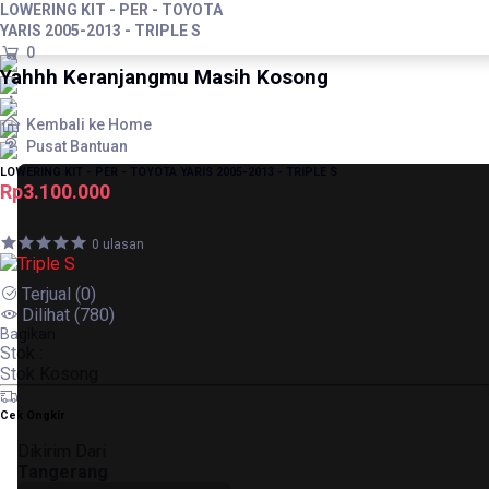
LOWERING KIT - PER - TOYOTA
YARIS 2005-2013 - TRIPLE S
0
Yahhh Keranjangmu Masih Kosong
Kembali ke Home
Pusat Bantuan
LOWERING KIT - PER - TOYOTA YARIS 2005-2013 - TRIPLE S
Rp3.100.000
0 ulasan
Terjual
(0)
Dilihat
(780)
Bagikan
Stok :
Stok Kosong
Cek Ongkir
Dikirim Dari
Tangerang