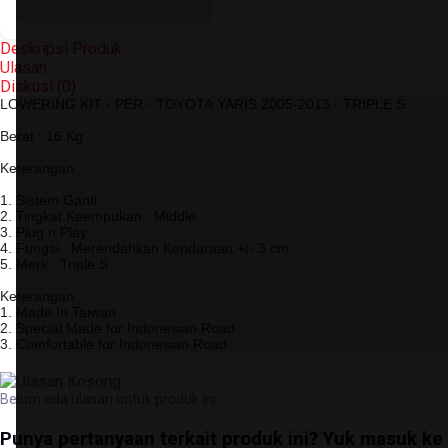
Cek Ongkir Sekarang
Deskripsi Produk
Ulasan
Diskusi (
0
)
LOWERING KIT - PER - TOYOTA YARIS 2005-2013 - TRIPLE S
Berat : 16 Kg
Keterangan :
1. Sistem Ganti
2. Tingkat Keempukan : Middle
3. Plug n Play
4. Fungsi : Merendahkan Kendaraan +/- 3 cm
5. Merk : Triple S
Keterangan :
1. Made In Taiwan
2. Special Made for Indonesian Road
3. Comfortable for Indonesian Road
Belum ada ulasan untuk produk ini
Punya pertanyaan terkait produk ini? Yuk masuk ke