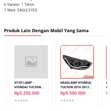
6. Garansi : 1 Tahun
7. Merk : EAGLE EYES
Produk Lain Dengan Mobil Yang Sama
STOP LAMP -
HEADLAMP HYUNDAI
HEAD L
HYUNDAI TUCSON
TUCSON 2010-2013
HYUND
2010-2013 - LED -
BLACK PROJECTOR
2010-20
Rp5.250.000
Rp5.500.000
Rp5.
LIGHT BAR - RED
STARLI
SMOKE