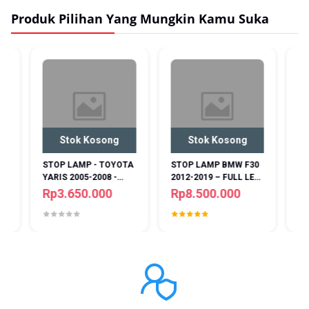
Produk Pilihan Yang Mungkin Kamu Suka
Stok Kosong
Stok Kosong
St
STOP LAMP - TOYOTA
STOP LAMP BMW F30
STOP L
YARIS 2005-2008 -
2012-2019 – FULL LED
HYUNDA
SONAR - BLACK JDM -
– LIGHT BAR – RED –
2018 -
Rp3.650.000
Rp8.500.000
Rp3.
LED
SEQUENTIAL –
DESIGN
CEREMONIAL