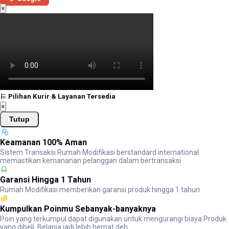
×
Pilihan Kurir & Layanan Tersedia
×
Tutup
Keamanan 100% Aman
Sistem Transaksi Rumah Modifikasi berstandard international
memastikan kemananan pelanggan dalam bertransaksi
Garansi Hingga 1 Tahun
Rumah Modifikasi memberikan garansi produk hingga 1 tahun
Kumpulkan Poinmu Sebanyak-banyaknya
Poin yang terkumpul dapat digunakan untuk mengurangi biaya Produk
yang dibeli. Belanja jadi lebih hemat deh