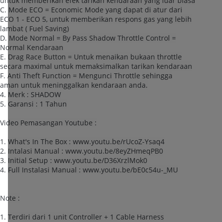
untuk memberikan efek tarikan kendaraan yang luar biasa
C. Mode ECO = Economic Mode yang dapat di atur dari
ECO 1 - ECO 5, untuk memberikan respons gas yang lebih
lambat ( Fuel Saving)
D. Mode Normal = By Pass Shadow Throttle Control =
Normal Kendaraan
E. Drag Race Button = Untuk menaikan bukaan throttle
secara maximal untuk memaksimalkan tarikan kendaraan
F. Anti Theft Function = Mengunci Throttle sehingga
aman untuk meninggalkan kendaraan anda.
4. Merk : SHADOW
5. Garansi : 1 Tahun
Video Pemasangan Youtube :
1. What's In The Box : www.youtu.be/rUcoZ-Ysaq4
2. Intalasi Manual : www.youtu.be/8eyZHmeqPB0
3. Initial Setup : www.youtu.be/D36XrzlMok0
4. Full Instalasi Manual : www.youtu.be/bE0c54u-_MU
Note :
1. Terdiri dari 1 unit Controller + 1 Cable Harness