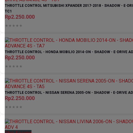
THROTTLE CONTROL MITSUBISHI XPANDER 2017-2018 - SHADOW - E-DRI
TC1
Rp2.250.000
THROTTLE CONTROL - HONDA MOBILIO 2014-ON - SHADOW - E-DRIVE AD
Rp2.250.000
THROTTLE CONTROL - NISSAN SERENA 2005-ON - SHADOW - E-DRIVE AD
Rp2.250.000
Stok Kosong