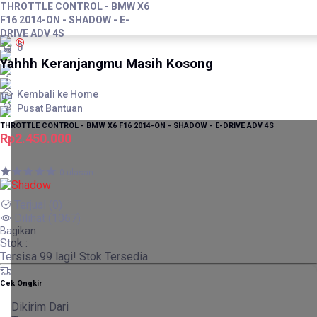
THROTTLE CONTROL - BMW X6
F16 2014-ON - SHADOW - E-
DRIVE ADV 4S
0
Yahhh Keranjangmu Masih Kosong
Kembali ke Home
Pusat Bantuan
THROTTLE CONTROL - BMW X6 F16 2014-ON - SHADOW - E-DRIVE ADV 4S
Rp2.450.000
0 ulasan
Terjual
(0)
Dilihat
(1067)
Bagikan
Stok :
Tersisa
99
lagi!
Stok Tersedia
Cek Ongkir
Dikirim Dari