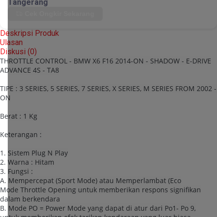
Tangerang
Cek Ongkir Sekarang
Deskripsi Produk
Ulasan
Diskusi (
0
)
THROTTLE CONTROL - BMW X6 F16 2014-ON - SHADOW - E-DRIVE
ADVANCE 4S - TA8
TIPE : 3 SERIES, 5 SERIES, 7 SERIES, X SERIES, M SERIES FROM 2002 -
ON
Berat : 1 Kg
Keterangan :
1. Sistem Plug N Play
2. Warna : Hitam
3. Fungsi :
A. Mempercepat (Sport Mode) atau Memperlambat (Eco
Mode Throttle Opening untuk memberikan respons signifikan
dalam berkendara
B. Mode PO = Power Mode yang dapat di atur dari Po1- Po 9,