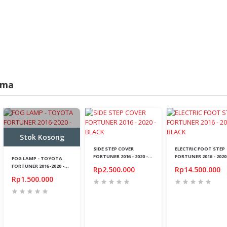
ama
Stok Kosong
SIDE STEP COVER
ELECTRIC FOOT STEP
FORTUNER 2016 - 2020 -
FORTUNER 2016 - 2020
FOG LAMP - TOYOTA
BLACK
BLACK
FORTUNER 2016-2020 -
Rp2.500.000
Rp14.500.000
LED - 3 WARNA - SUPER
Rp1.500.000
BRIGHT