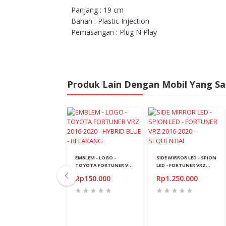
Panjang : 19 cm
Bahan : Plastic Injection
Pemasangan : Plug N Play
Produk Lain Dengan Mobil Yang S
Stok Kosong
OPLAMP - FORTUNER
16-2020 - SMOKE -
EMBLEM - LOGO -
SIDE MIRROR LED - SPION
EREMONIAL
TOYOTA FORTUNER VRZ
LED - FORTUNER VRZ
p4.500.000
2016-2020 - HYBRID BLUE -
2016-2020 - SEQUENTIAL
Rp150.000
Rp1.250.000
BELAKANG