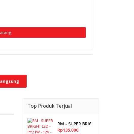
karang
 Langsung
Top Produk Terjual
RM - SUPER BRIGHT LED - PY21W - 12V
Rp135.000