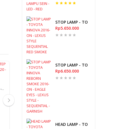
STOP LAMP - TOYOTA INNOVA 2016-
Rp5.650.000
STOP LAMP - TOYOTA INNOVA REBORN
Rp6.650.000
Stok Kosong
Stok K
ELECTRIC SIDE STEP
SPION SEIN - DRL -
 -
FORTUNER 2016 - 2020 -
FORTUNER VRZ 2016-2020
STOP LAMP -
BLACK
- SEQUENTIAL
FORTUNER VRZ
Rp14.500.000
Rp1.250.000
- LIGHT BAR -
Rp3.500.0
SEQUENTIAL
HEAD LAMP - TOYOTA AVANZA 2006-20