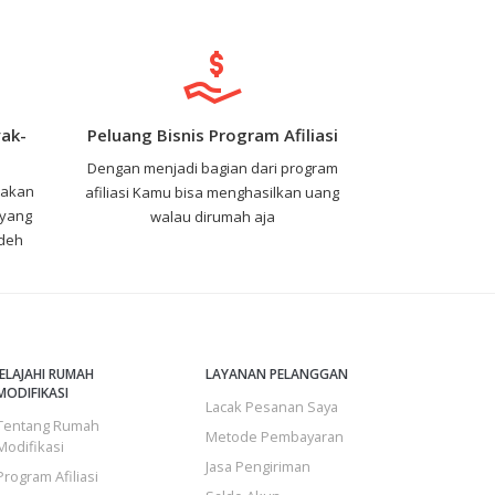
ak-
Peluang Bisnis Program Afiliasi
Dengan menjadi bagian dari program
nakan
afiliasi Kamu bisa menghasilkan uang
 yang
walau dirumah aja
 deh
JELAJAHI RUMAH
LAYANAN PELANGGAN
MODIFIKASI
Lacak Pesanan Saya
Tentang Rumah
Metode Pembayaran
Modifikasi
Jasa Pengiriman
Program Afiliasi