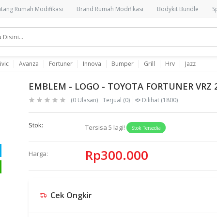
tang Rumah Modifikasi
Brand Rumah Modifikasi
Bodykit Bundle
S
ivic
Avanza
Fortuner
Innova
Bumper
Grill
Hrv
Jazz
EMBLEM - LOGO - TOYOTA FORTUNER VRZ 20
(0 Ulasan)
Terjual
(0)
Dilihat
(1800)
Stok:
Tersisa
5
lagi!
Stok Tersedia
Rp300.000
Harga:
Cek Ongkir