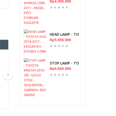
Rp4.450.000
HEAD LAMP - TOYOTA VIOS 2014-2017
Rp5.650.000
g
Stok Kosong
Stok K
ANTENA MOBIL CARBON
PARFUM - CALIFORNIA
Bumper Lamp -
12 CM
SCENTS - NAPA GRAPE
Rp325.00
STOP LAMP - TOYOTA INNOVA 2016-O
Rp50.000
Rp39.900
Rp6.650.000