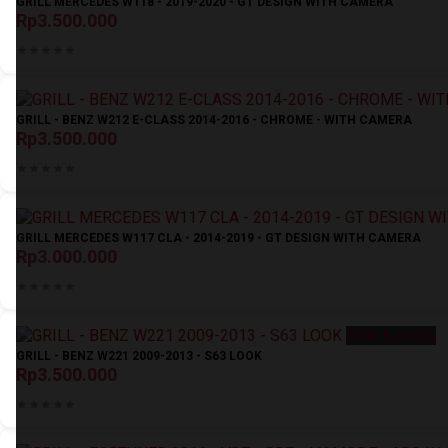
GRILL MERCEDES W118 - 2019-2020 - GT DESIGN WITH CAMERA
Rp3.500.000
GRILL - BENZ W212 E-CLASS 2014-2016 - CHROME - WITH CAMERA
Rp3.500.000
GRILL MERCEDES W117 CLA - 2014-2019 - GT DESIGN WITH CAMERA
Rp3.000.000
Stok Kosong
GRILL - BENZ W221 2009-2013 - S63 LOOK
Rp3.500.000