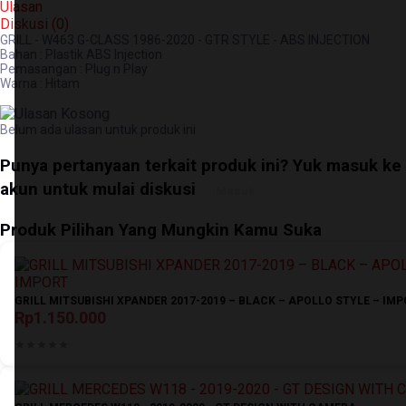
Ulasan
Diskusi (
0
)
GRILL - W463 G-CLASS 1986-2020 - GTR STYLE - ABS INJECTION
Bahan : Plastik ABS Injection
Pemasangan : Plug n Play
Warna : Hitam
Belum ada ulasan untuk produk ini
Punya pertanyaan terkait produk ini? Yuk masuk ke
akun untuk mulai diskusi
Masuk
Produk Pilihan Yang Mungkin Kamu Suka
GRILL MITSUBISHI XPANDER 2017-2019 – BLACK – APOLLO STYLE – IM
Rp1.150.000