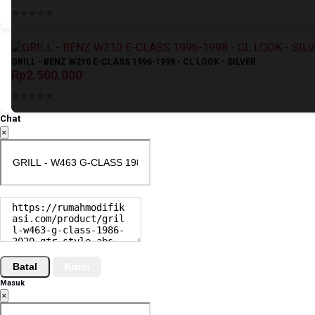
GRILL - BENZ W210 E-CLASS 1996-1998 - CL LOOK - SILVER
Rp2.500.000
Chat
×
Batal
Kirim
Masuk
×