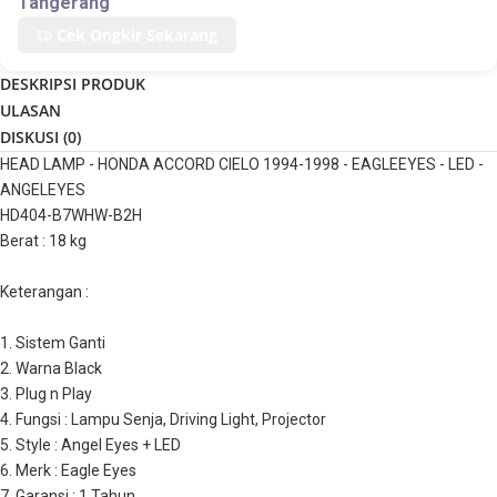
Tangerang
Cek Ongkir Sekarang
DESKRIPSI PRODUK
ULASAN
DISKUSI (
0
)
HEAD LAMP - HONDA ACCORD CIELO 1994-1998 - EAGLEEYES - LED - 
ANGELEYES
HD404-B7WHW-B2H
Berat : 18 kg
Keterangan :
1. Sistem Ganti
2. Warna Black
3. Plug n Play
4. Fungsi : Lampu Senja, Driving Light, Projector
5. Style : Angel Eyes + LED
6. Merk : Eagle Eyes
7. Garansi : 1 Tahun