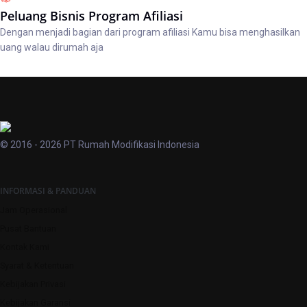
Peluang Bisnis Program Afiliasi
Dengan menjadi bagian dari program afiliasi Kamu bisa menghasilkan
uang walau dirumah aja
© 2016 - 2026 PT Rumah Modifikasi Indonesia
INFORMASI & PANDUAN
Jam Operasional
Pusat Bantuan
Kontak Kami
Syarat & Ketentuan
Kebijakan Privasi
Kebijakan Garansi