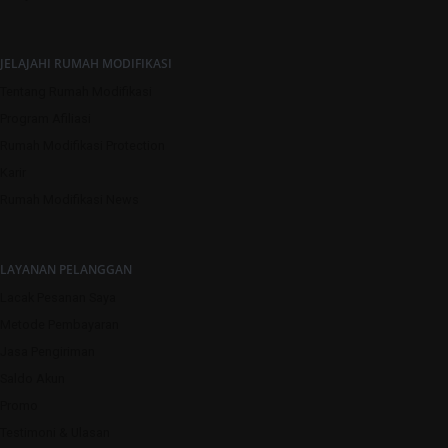
JELAJAHI RUMAH MODIFIKASI
Tentang Rumah Modifikasi
Program Afiliasi
Rumah Modifikasi Protection
Karir
Rumah Modifikasi News
LAYANAN PELANGGAN
Lacak Pesanan Saya
Metode Pembayaran
Jasa Pengiriman
Saldo Akun
Promo
Testimoni & Ulasan