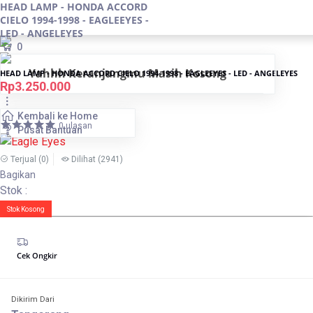
HEAD LAMP - HONDA ACCORD
CIELO 1994-1998 - EAGLEEYES -
LED - ANGELEYES
0
Yahhh Keranjangmu Masih Kosong
HEAD LAMP - HONDA ACCORD CIELO 1994-1998 - EAGLEEYES - LED - ANGELEYES
Rp3.250.000
Kembali ke Home
0 ulasan
Pusat Bantuan
Terjual
(0)
Dilihat
(2941)
Bagikan
Stok :
Stok Kosong
Cek Ongkir
Dikirim Dari