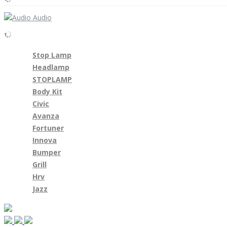
Audio
Stop Lamp
Headlamp
STOPLAMP
Body Kit
Civic
Avanza
Fortuner
Innova
Bumper
Grill
Hrv
Jazz