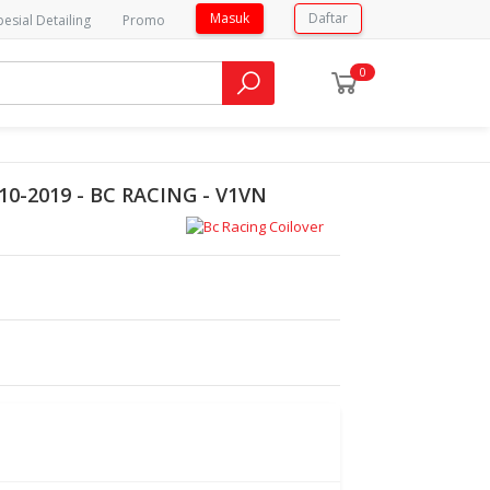
Masuk
Daftar
pesial Detailing
Promo
0
0-2019 - BC RACING - V1VN