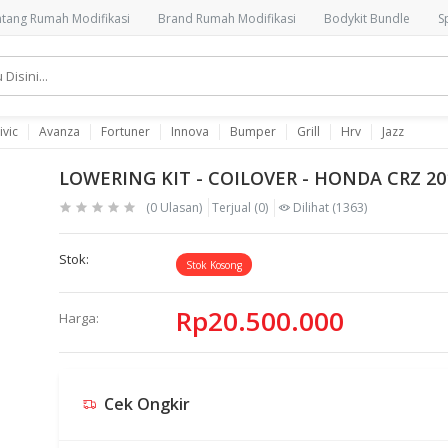
tang Rumah Modifikasi
Brand Rumah Modifikasi
Bodykit Bundle
S
ivic
Avanza
Fortuner
Innova
Bumper
Grill
Hrv
Jazz
LOWERING KIT - COILOVER - HONDA CRZ 201
(0 Ulasan)
Terjual
(0)
Dilihat
(1363)
Stok:
Stok Kosong
Rp20.500.000
Harga:
Cek Ongkir