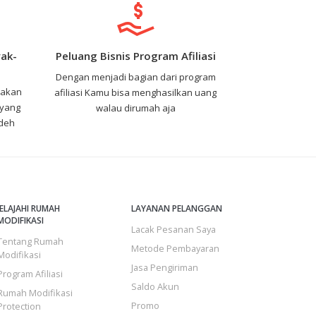
ak-
Peluang Bisnis Program Afiliasi
Dengan menjadi bagian dari program
nakan
afiliasi Kamu bisa menghasilkan uang
 yang
walau dirumah aja
 deh
JELAJAHI RUMAH
LAYANAN PELANGGAN
MODIFIKASI
Lacak Pesanan Saya
Tentang Rumah
Metode Pembayaran
Modifikasi
Jasa Pengiriman
Program Afiliasi
Saldo Akun
Rumah Modifikasi
Promo
Protection