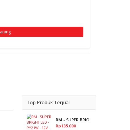
karang
Top Produk Terjual
RM - SUPER BRIGHT LED - PY21W - 12V
Rp135.000