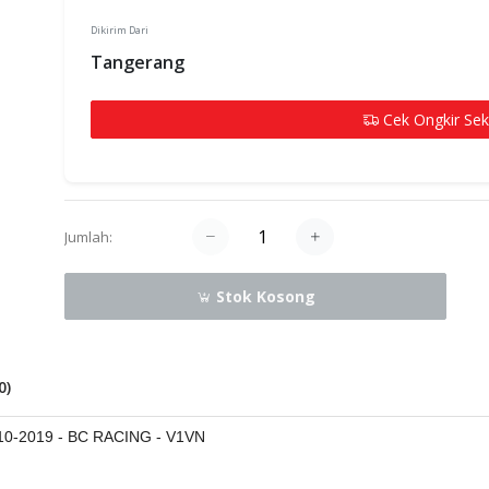
Dikirim Dari
Tangerang
Cek Ongkir Se
Jumlah:
Stok Kosong
0
)
0-2019 - BC RACING - V1VN