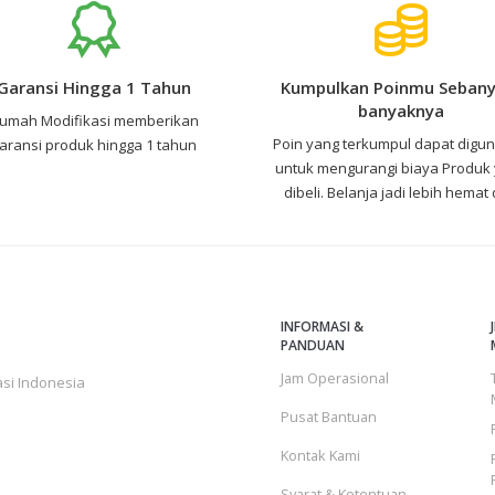
Garansi Hingga 1 Tahun
Kumpulkan Poinmu Sebany
banyaknya
umah Modifikasi memberikan
Poin yang terkumpul dapat digu
aransi produk hingga 1 tahun
untuk mengurangi biaya Produk
dibeli. Belanja jadi lebih hemat
INFORMASI &
PANDUAN
Jam Operasional
si Indonesia
Pusat Bantuan
Kontak Kami
Syarat & Ketentuan