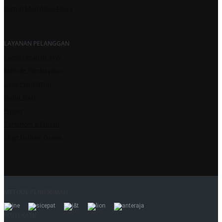
Rumah Modifikasi News
LAYANAN PELANGGAN
Lacak Pesanan Saya
Metode Pembayaran
Jasa Pengiriman
Saldo Akun
Promo
Testimoni & Ulasan
Chart Bohlam Osram
METODE PENGIRIMAN
IKUTI KAMI