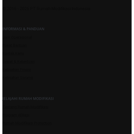
© 2016 - 2026 PT Rumah Modifikasi Indonesia
INFORMASI & PANDUAN
Jam Operasional
Pusat Bantuan
Kontak Kami
Syarat & Ketentuan
Kebijakan Privasi
Kebijakan Garansi
JELAJAHI RUMAH MODIFIKASI
Tentang Rumah Modifikasi
Program Afiliasi
Rumah Modifikasi Protection
Karir