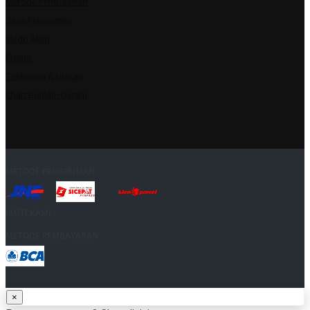
Metode Pembayaran
Jasa Pengiriman
Saldo Akun
Promo
Testimoni & Ulasan
Chart Bohlam Osram
METODE PENGIRIMAN
IKUTI KAMI
METODE PEMBAYARAN