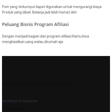
Poin yang terkumpul dapat digunakan untuk mengurangi biaya
Produk yang dibeli. Belanja jadi lebih hemat deh
Peluang Bisnis Program Afiliasi
Dengan menjadi bagian dari program afiliasi Kamu bisa
menghasilkan uang walau dirumah aja
© 2016 - 2026 PT Rumah Modifikasi Indonesia
INFORMASI & PANDUAN
Jam Operasional