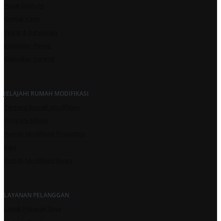
Pusat Bantuan
Kontak Kami
Syarat & Ketentuan
Kebijakan Privasi
Kebijakan Garansi
JELAJAHI RUMAH MODIFIKASI
Tentang Rumah Modifikasi
Program Afiliasi
Rumah Modifikasi Protection
Karir
Rumah Modifikasi News
LAYANAN PELANGGAN
Lacak Pesanan Saya