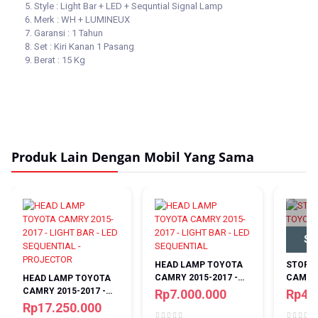
Style : Light Bar + LED + Sequntial Signal Lamp
Merk : WH + LUMINEUX
Garansi : 1 Tahun
Set : Kiri Kanan 1 Pasang
Berat : 15 Kg
Produk Lain Dengan Mobil Yang Sama
St
HEAD LAMP TOYOTA
STOP L
CAMRY 2015-2017 -
CAMRY 
HEAD LAMP TOYOTA
LIGHT BAR - LED
LIGHT 
CAMRY 2015-2017 -
Rp7.000.000
Rp4.
SEQUENTIAL
RED CL
LIGHT BAR - LED
Rp17.250.000
SEQUENTIAL -