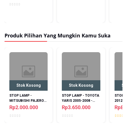
PROJECTOR
Produk Pilihan Yang Mungkin Kamu Suka
Stok Kosong
Stok Kosong
St
STOP LAMP -
STOP LAMP - TOYOTA
STOP 
MITSUBISHI PAJERO
YARIS 2005-2008 -
2012-2
SPORT 2009 - 2015 -
SONAR - BLACK JDM -
– LIGH
Rp2.000.000
Rp3.650.000
Rp8.
YZ - Q7 - RED SMOKE
LED
SEQUEN
CEREM