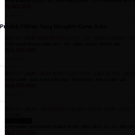
REAR BUMPER COVER - SILL PLATE BELAKANG - TOYOTA INNOVA 2016-
Rp400.000
Produk Pilihan Yang Mungkin Kamu Suka
STOP LAMP NISSAN JUKE 2011 - ON - MBRO JAPAN - WHITE JDM
Rp3.250.000
STOP LAMP - AUDI A4 B7 2005-2007 - EAGLEEYES - RED CLEAR - LED
Rp6.000.000
Stok Kosong
STOP LAMP - MITSUBISHI PAJERO SPORT 2009 - 2015 - YZ - Q7 - RED S
Rp2.000.000