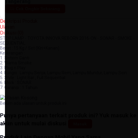
Tangerang
Cek Ongkir Sekarang
Deskripsi Produk
Ulasan
Diskusi (
0
)
STOP LAMP - TOYOTA INNOVA REBORN 2016-ON - SONAR - SMOKE -
SEQUENTIAL
Berat : 15 Kg / Set (Kiri+Kanan)
Keterangan :
1. Sistem Ganti
2. Warna Smoke
3. Plug n Play
4. Fungsi : Lampu Senja, Lampu Rem, Lampu Mundur, Lampu Sein
5. Style : Light Bar , Full Sequential
6. Merk : SONAR
7. Garansi : 1 Tahun
Belum ada ulasan untuk produk ini
Punya pertanyaan terkait produk ini? Yuk masuk ke
akun untuk mulai diskusi
Masuk
Produk Lain Dengan Mobil Yang Sama