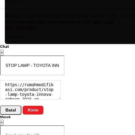
STOP LAMP MERCEDES BENZ W202 '94-00' - LED - RED CLEAR
Rp2.750.000
Chat
×
Batal
Kirim
Masuk
×