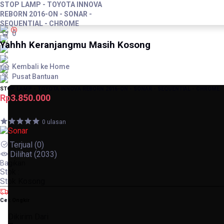
STOP LAMP - TOYOTA INNOVA
REBORN 2016-ON - SONAR -
SEQUENTIAL - CHROME
0
Yahhh Keranjangmu Masih Kosong
Kembali ke Home
Pusat Bantuan
STOP LAMP - TOYOTA INNOVA REBORN 2016-ON - SONAR - SEQUENTIAL - CHROME
Rp3.850.000
0 ulasan
Terjual
(0)
Dilihat
(2033)
Bagikan
Stok :
Stok Kosong
Cek Ongkir
Dikirim Dari