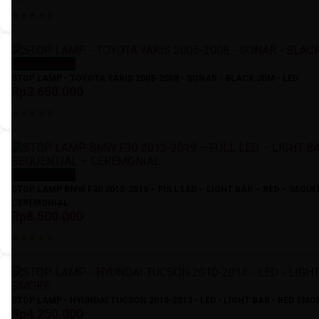
Stok Kosong
STOP LAMP - TOYOTA YARIS 2005-2008 - SONAR - BLACK JDM - LED
Rp3.650.000
Stok Kosong
STOP LAMP BMW F30 2012-2019 – FULL LED – LIGHT BAR – RED – SEQUE
CEREMONIAL
Rp8.500.000
STOP LAMP - HYUNDAI TUCSON 2010-2013 - LED - LIGHT BAR - RED SMO
Rp4.250.000