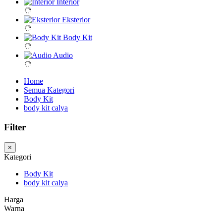
Interior
Eksterior
Body Kit
Audio
Home
Semua Kategori
Body Kit
body kit calya
Filter
×
Kategori
Body Kit
body kit calya
Harga
Warna