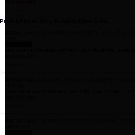
Rp5.750.000
Produk Pilihan Yang Mungkin Kamu Suka
Stok Kosong
HEAD LAMP TOYOTA AVANZA VVTI 2011 - 2014 - PROJECTOR - ANGEL E
Rp4.400.000
HEADLAMP AUDI A4 B7 2005-2007 - EAGLEEYES - STARLINE - LED - CHR
Rp5.300.000
Stok Kosong