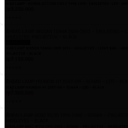
HEAD LAMP - HONDA ACCORD CIELO 1994-1998 - EAGLEEYES - LED - AN
Rp3.250.000
Stok Kosong
HEAD LAMP NISSAN TEANA 2009-2013 – EAGLEEYES – LIGHT BAR – AN
PROJECTOR – BLACK
Rp7.150.000
HEAD LAMP HYUNDAI H1 2007-ON – SONAR – LED – BLACK
Rp7.500.000
HEADLAMP BENZ W210 1999-2000 – SONAR – PROJECTOR – ANGELEYES