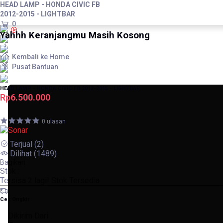
HEAD LAMP - HONDA CIVIC FB
2012-2015 - LIGHTBAR
0
Yahhh Keranjangmu Masih Kosong
Kembali ke Home
Pusat Bantuan
HEAD LAMP - HONDA CIVIC FB 2012-2015 - LIGHTBAR
Rp6.500.000
0 ulasan
Terjual
(2)
Dilihat
(1489)
Bagikan
Stok :
Tersisa
2
lagi!
Stok Tersedia
Cek Ongkir
Dikirim Dari