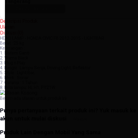
Tangerang
Cek Ongkir Sekarang
Deskripsi Produk
Ulasan
Diskusi (
0
)
HEAD LAMP - HONDA CIVIC FB 2012-2015 - LIGHTBAR
Berat : 25 kg
Keterangan :
1. Sistem Ganti
2. Warna Black
3. Plug n Play
4. Fungsi : Lampu Senja, Driving Light, Reflektor
5. Style : Light Bar,
6. Merk : Sonar
7. Garansi : 1 Tahun
8. Bola lampu: HL H1, PY21W
Belum ada ulasan untuk produk ini
Punya pertanyaan terkait produk ini? Yuk masuk ke
akun untuk mulai diskusi
Masuk
Produk Lain Dengan Mobil Yang Sama