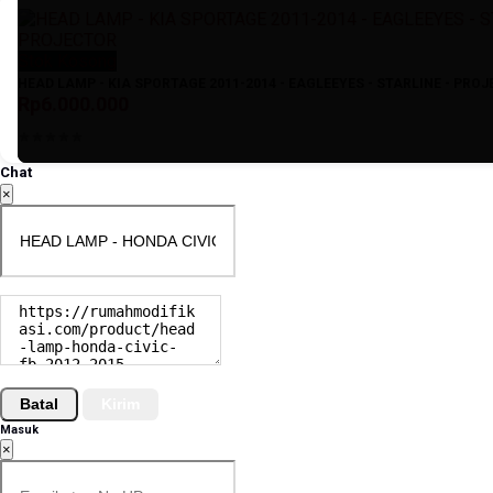
Stok Kosong
HEAD LAMP - KIA SPORTAGE 2011-2014 - EAGLEEYES - STARLINE - PRO
Rp6.000.000
Chat
×
Batal
Kirim
Masuk
×