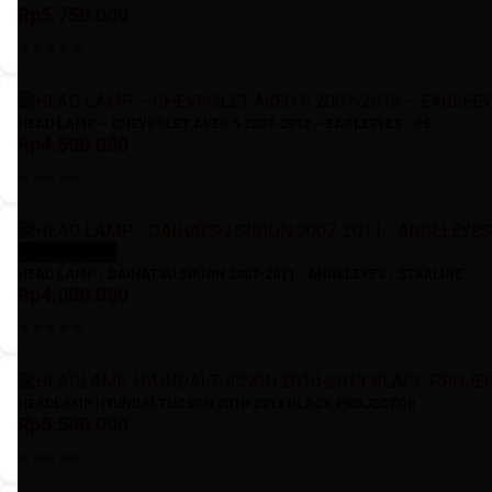
Rp5.750.000
HEAD LAMP – CHEVROLET AVEO 5 2007-2012 – EAGLEEYES - OE
Rp4.500.000
Stok Kosong
HEAD LAMP - DAIHATSU SIRION 2007-2011 - ANGELEYES - STARLINE
Rp4.000.000
HEADLAMP HYUNDAI TUCSON 2010-2013 BLACK PROJECTOR
Rp5.500.000