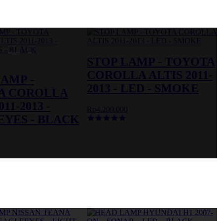
STOP LAMP - TOYOTA
COROLLA ALTIS 2011-
AMP -
2013 - LED - SMOKE
A COROLLA
011-2013 -
Rp4.200.000
YES - BLACK