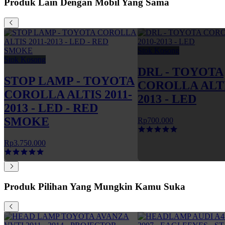
Produk Lain Dengan Mobil Yang Sama
Stok Kosong
Stok Kosong
DRL - TOYOTA
STOP LAMP - TOYOTA
COROLLA ALTI
COROLLA ALTIS 2011-
2013 - LED
2013 - LED - RED
SMOKE
Rp700.000
Rp3.750.000
Produk Pilihan Yang Mungkin Kamu Suka