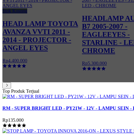
Stok Kosong
HEADLAMP AU
HEAD LAMP TOYOTA
B7 2005-2007 -
AVANZA VVTI 2011 -
EAGLEEYES -
2014 - PROJECTOR -
STARLINE - LE
ANGEL EYES
CHROME
Rp4.400.000
Rp5.300.000
Top Produk Terjual
RM - SUPER BRIGHT LED - PY21W - 12V - LAMPU SEIN -
Rp135.000