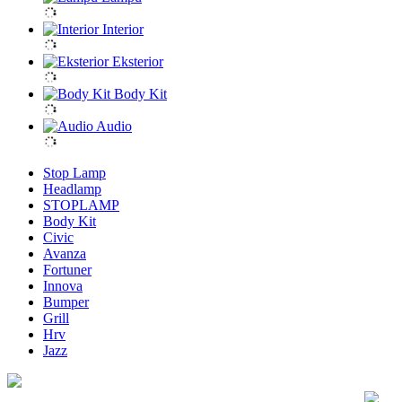
Interior
Eksterior
Body Kit
Audio
Stop Lamp
Headlamp
STOPLAMP
Body Kit
Civic
Avanza
Fortuner
Innova
Bumper
Grill
Hrv
Jazz