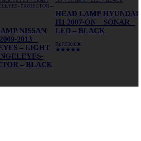
HEAD LAMP HYUNDAI
H1 2007-ON – SONAR –
AMP NISSAN
LED – BLACK
009-2013 –
Rp7.500.000
YES – LIGHT
ANGELEYES-
CTOR – BLACK