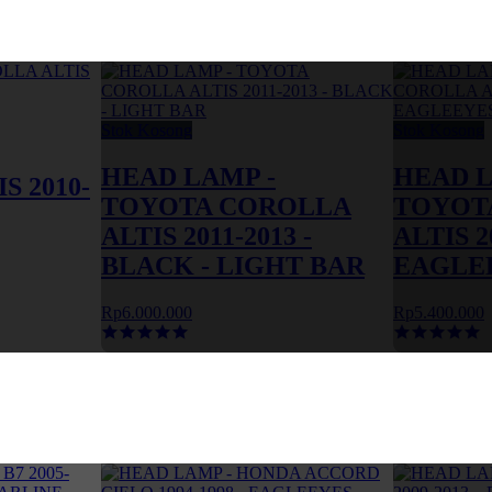
Stok Kosong
Stok Kosong
HEAD LAMP -
HEAD L
S 2010-
TOYOTA COROLLA
TOYOT
ALTIS 2011-2013 -
ALTIS 2
BLACK - LIGHT BAR
EAGLEE
Rp6.000.000
Rp5.400.000