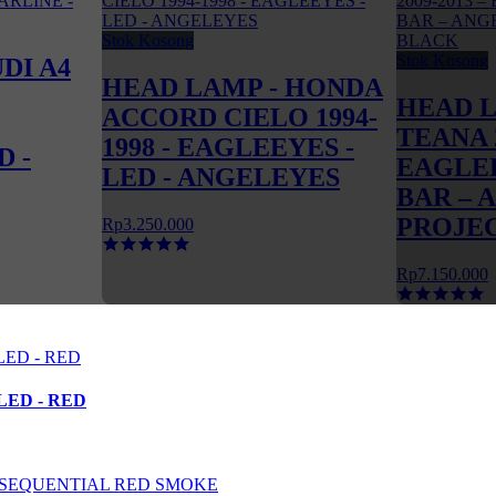
Stok Kosong
Stok Kosong
DI A4
HEAD LAMP - HONDA
HEAD L
ACCORD CIELO 1994-
TEANA 2
1998 - EAGLEEYES -
D -
EAGLEE
LED - ANGELEYES
BAR – 
PROJE
Rp3.250.000
Rp7.150.000
 LED - RED