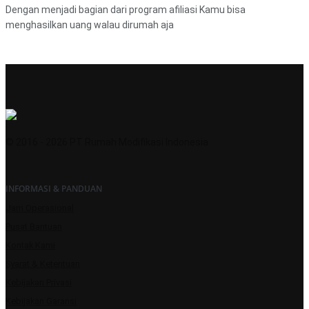
Dengan menjadi bagian dari program afiliasi Kamu bisa
menghasilkan uang walau dirumah aja
© 2016 - 2026 PT Rumah Modifikasi Indonesia
INFORMASI & PANDUAN
Jam Operasional
Pusat Bantuan
Kontak Kami
Syarat & Ketentuan
Kebijakan Privasi
Kebijakan Garansi