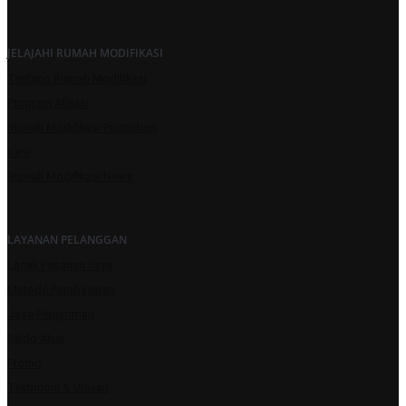
JELAJAHI RUMAH MODIFIKASI
Tentang Rumah Modifikasi
Program Afiliasi
Rumah Modifikasi Protection
Karir
Rumah Modifikasi News
LAYANAN PELANGGAN
Lacak Pesanan Saya
Metode Pembayaran
Jasa Pengiriman
Saldo Akun
Promo
Testimoni & Ulasan