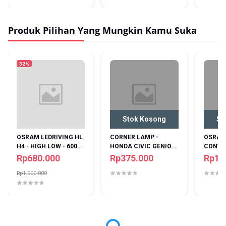
Produk Pilihan Yang Mungkin Kamu Suka
32%
Stok Kosong
St
OSRAM LEDRIVING HL
CORNER LAMP -
OSRAM 
H4 - HIGH LOW - 6000K
HONDA CIVIC GENIO
CONVER
PUTIH - 20 WATT
1992-1995 - BLACK
- 4200K
Rp680.000
Rp375.000
Rp1.
JDM
35WATT
Rp1.000.000