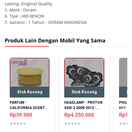
Lasting, Original Quality
5. Merk : Osram
6. Tipe : HID XENON
7. Garansi : 1 Tahun - OSRAM INDONESIA
Produk Lain Dengan Mobil Yang Sama
Stok Kosong
Stok Kosong
St
PARFUM -
HEADLAMP - PROTON
PHILIP
CALIFORNIA SCENTS -
GEN-2 2008-2012 -
H11 - 1
GOLDEN STATE
EAGLEEYES - LED
ORIGIN
Rp39.900
Rp4.250.000
Rp10
DELIGHT
STARLINE - BLACK