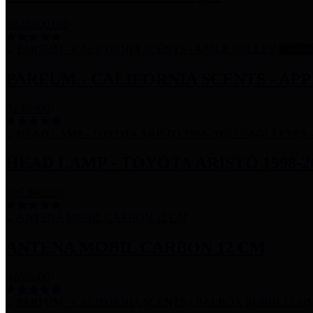
Rp22.000.000
Stok K
PARFUM - CALIFORNIA SCENTS - AP
Rp39.900
HEAD LAMP - TOYOTA ARISTO 1998-2
Rp7.500.000
ANTENA MOBIL CARBON 12 CM
Rp50.000