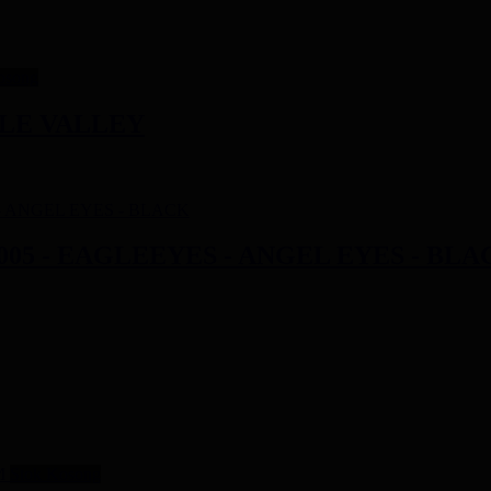
osong
PLE VALLEY
005 - EAGLEEYES - ANGEL EYES - BLA
Stok Kosong