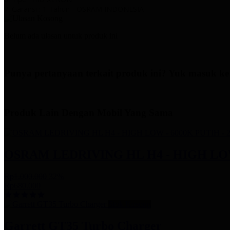
7. Garansi : 1 Tahun - OSRAM INDONESIA
Belum ada ulasan untuk produk ini
Punya pertanyaan terkait produk ini? Yuk masuk ke
Produk Lain Dengan Mobil Yang Sama
OSRAM LEDRIVING HL H4 - HIGH LOW
Rp1.000.000
32%
Rp680.000
Stok Kosong
Garrett GT35 Turbo Charger