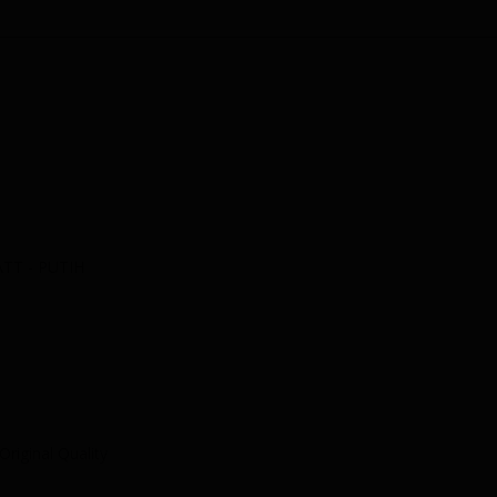
ATT - PUTIH
riginal Quality