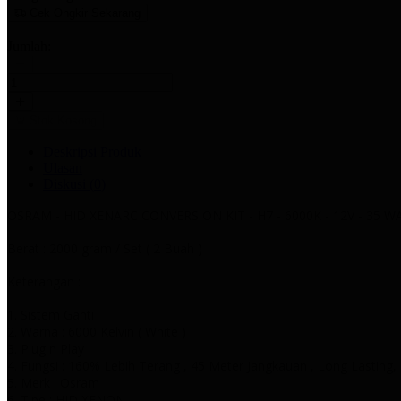
Cek Ongkir Sekarang
Jumlah:
Stok Kosong
Deskripsi Produk
Ulasan
Diskusi (
0
)
OSRAM - HID XENARC CONVERSION KIT - H7 - 6000K - 12V - 35 W
Berat : 2000 gram / Set ( 2 Buah )
Keterangan :
1. Sistem Ganti
2. Warna : 6000 Kelvin ( White )
3. Plug n Play
4. Fungsi : 160% Lebih Terang , 45 Meter Jangkauan , Long Lasting, O
5. Merk : Osram
6. Tipe : HID XENON