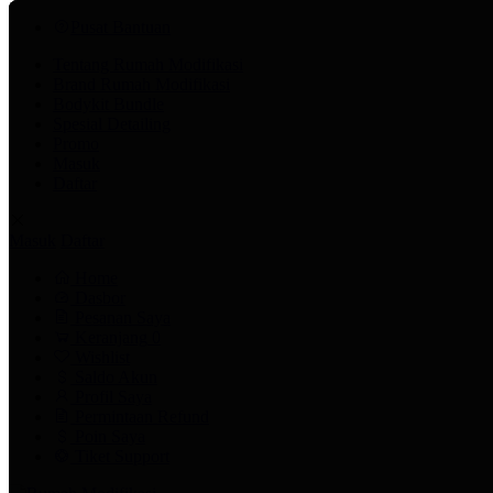
Pusat Bantuan
Tentang Rumah Modifikasi
Brand Rumah Modifikasi
Bodykit Bundle
Spesial Detailing
Promo
Masuk
Daftar
Masuk
Daftar
Home
Dasbor
Pesanan Saya
Keranjang
0
Wishlist
Saldo Akun
Profil Saya
Permintaan Refund
Poin Saya
Tiket Support