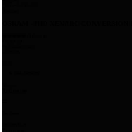
Tambah Wishlist
Bagikan:
OSRAM - HID XENARC CONVERSION KIT 
(0 Ulasan)
Terjual
(0)
Dilihat
(2062)
Stok:
Stok Kosong
Harga:
Rp1.100.000
Cek Ongkir
Dikirim Dari
Tangerang