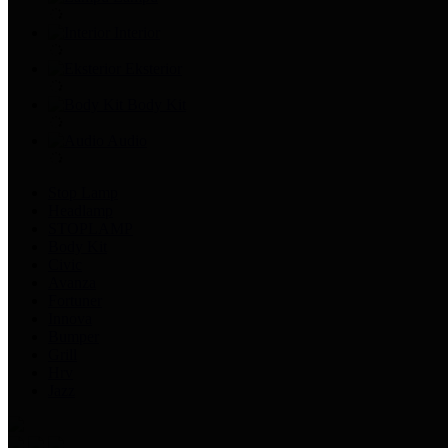
Interior
Eksterior
Body Kit
Audio
Stop Lamp
Headlamp
STOPLAMP
Body Kit
Civic
Avanza
Fortuner
Innova
Bumper
Grill
Hrv
Jazz