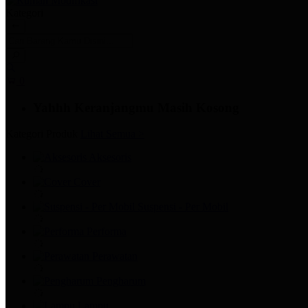
Kategori
0
Yahhh Keranjangmu Masih Kosong
Kategori Produk
Lihat Semua >
Aksesoris
Cover
Suspensi - Per Mobil
Performa
Perawatan
Pengharum
Lampu