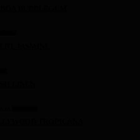
ALBOA BUBBLEGUM
 Kosong
SERT JASMINE
ong
ESH LINEN
Stok Kosong
HOLLYWOOD TROPICANA